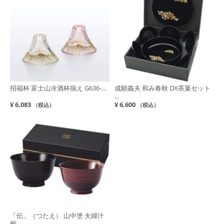
招福杯 富士山冷酒杯揃え G636-...
成願義夫 和み春秋 DX茶菓セット
...
¥ 6,083
¥ 6,600
（税込）
（税込）
「伝」（つたえ） 山中塗 夫婦汁
椀 ...