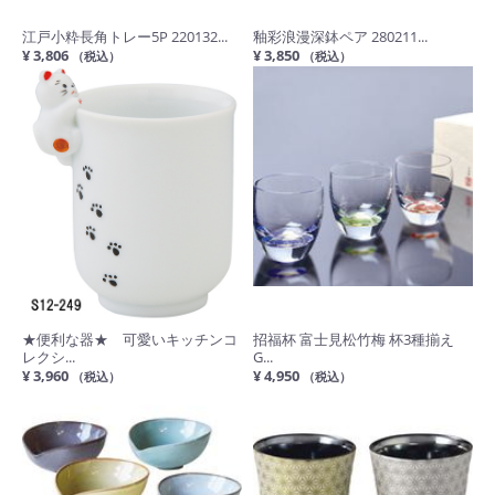
江戸小粋長角トレー5P 220132...
釉彩浪漫深鉢ペア 280211...
¥ 3,806
¥ 3,850
（税込）
（税込）
★便利な器★ 可愛いキッチンコ
招福杯 富士見松竹梅 杯3種揃え
レクシ...
G...
¥ 3,960
¥ 4,950
（税込）
（税込）