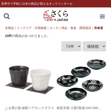
世界中で手軽に日本の商品が買えるオンラインモール
MENU
全商品
インテリア・日用雑貨
キッチン用品・食器・調理器具
和食器
23
件
の商品がみつかりました。
ふる里の器 線彫ペアロックグラス
銀彩京桜 小皿5客揃 GKS-000...