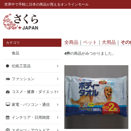
世界中で手軽に日本の商品が買えるオンラインモール
全商品
ペット
犬用品
その
カテゴリ
食品
4
件
の商品がみつかりました。
伝統工芸品
ファッション
コスメ・健康・ダイエット
家電・パソコン・通信
インテリア・日用雑貨
スポーツ・アウトドア