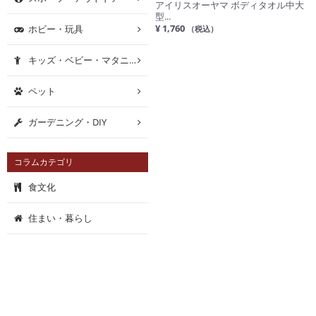
アイリスオーヤマ ボディタオル中大
型...
¥ 1,760
ホビー・玩具
（税込）
キッズ・ベビー・マタニティ
ペット
ガーデニング・DIY
コラムカテゴリ
食文化
住まい・暮らし