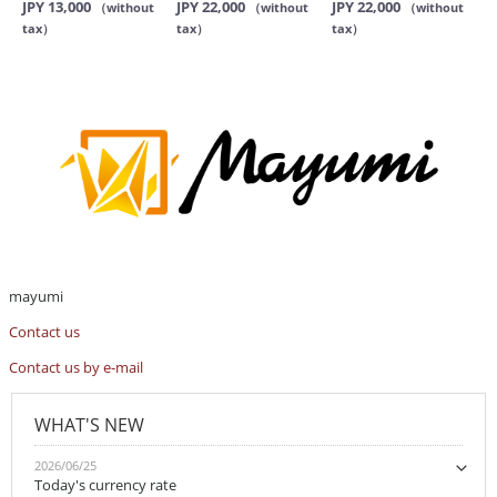
JPY 13,000
JPY 22,000
JPY 22,000
（without
（without
（without
tax）
tax）
tax）
mayumi
Contact us
Contact us by e-mail
WHAT'S NEW
2026/06/25
Today's currency rate