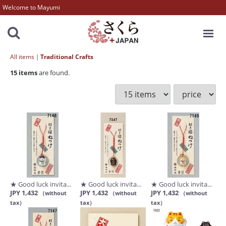
Welcome to Mayumi
MENU
All items
Traditional Crafts
15
items
are found.
★ Good luck invita...
★ Good luck invita...
★ Good luck invita...
JPY 1,432
JPY 1,432
JPY 1,432
（without
（without
（without
tax）
tax）
tax）