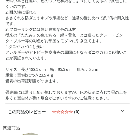
天然い草とは違い、色のついた和紙をこよりにしてあるので変色しに
くいのです。
2. 耐久性に優れる
ささくれを防ぎますキズや摩擦など、通常の畳に比べて約3倍の耐久性
です。
3. フローリングには無い豊富な色の床材
従来の「たたみ」の色である 緑～黄色 とは違ったグレー・ピン
ク・ブルー等の彩色がお部屋をモダンに引き立てます。
4.ダニやカビにも強い
アレルギーやアトピー性皮膚炎の原因にもなるダニやカビにも強いこ
とが実証されています。
サイズ 長さ188.5ｃｍ 幅：95.5ｃｍ 厚み：5ｃｍ
重量：畳1枚につき23.5Ｋｇ
畳表の出荷証明書がつきます。
畳裏面には滑り止めが施しておりますが、床の状況に応じて畳の上を
歩くと畳自体が動く場合がございますのでご注意ください。
この商品のレビュー
☆☆☆☆☆
(0)
関連商品