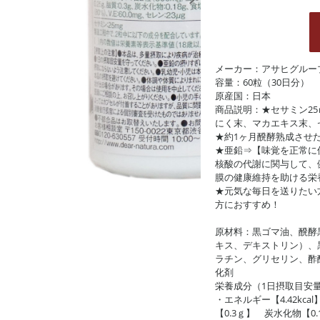
メーカー：アサヒグルー
容量：60粒（30日分）
原産国：日本
商品説明：★セサミン25
にく末、マカエキス末、
★約1ヶ月醗酵熟成させ
★亜鉛⇒【味覚を正常に
核酸の代謝に関与して、
膜の健康維持を助ける栄
★元気な毎日を送りたい
方におすすめ！
原材料：黒ゴマ油、醗酵
キス、デキストリン）、
ラチン、グリセリン、酢
化剤
栄養成分（1日摂取目安
・エネルギー【4.42kca
【0.3ｇ】 炭水化物【0.