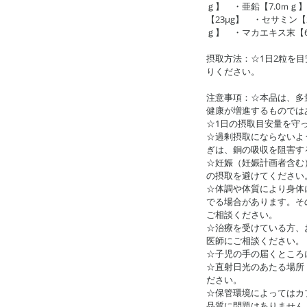
ｇ】 ・亜鉛【7.0ｍｇ】
【23μg】 ・セサミン
ｇ】 ・マカエキス末【6
摂取方法：☆1日2粒を
りください。
注意事項：☆本品は、多
健康が増進するものでは
☆1日の摂取目安量を守
☆過剰摂取にならないよ
ぎは、銅の吸収を阻害す
☆妊娠（妊娠計画者含む
の摂取を避けてください
☆体調や体質により身体
でる場合があります。そ
ご相談ください。
☆治療を受けている方、
医師にご相談ください。
☆子児の手の届くところ
☆直射日光のあたる場所
ださい。
☆保管環境によってはカ
品質に問題はありません