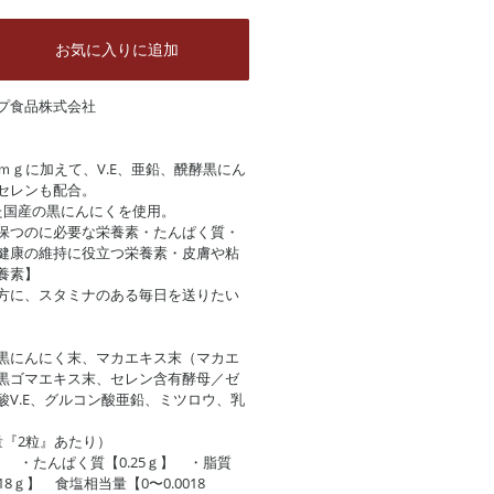
お気に入りに追加
プ食品株式会社
ｍｇに加えて、V.E、亜鉛、醗酵黒にん
セレンも配合。
た国産の黒にんにくを使用。
保つのに必要な栄養素・たんぱく質・
健康の維持に役立つ栄養素・皮膚や粘
養素】
方に、スタミナのある毎日を送りたい
黒にんにく末、マカエキス末（マカエ
黒ゴマエキス末、セレン含有酵母／ゼ
酸V.E、グルコン酸亜鉛、ミツロウ、乳
量『2粒』あたり）
l】 ・たんぱく質【0.25ｇ】 ・脂質
18ｇ】 食塩相当量【0〜0.0018