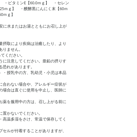
 ・ビタミンE【60.0ｍｇ】 ・セレン
【25ｍｇ】 ・醗酵黒にんにく末【60ｍ
0ｍｇ】
目安に水またはお湯とともにお召し上が
量摂取により疾病は治癒したり、より
ありません。
ってください。
うに注意してください。亜鉛の摂りす
る恐れがあります。
）・授乳中の方、乳幼児・小児は本品
。
に合わない場合や、アレルギー症状が
の場合は直ぐに使用を中止し、医師に
お薬を服用中の方は、召し上がる前に
に置かないでください。
・高温多湿をさけ、常温で保存してく
プセルが付着することがありますが、
。