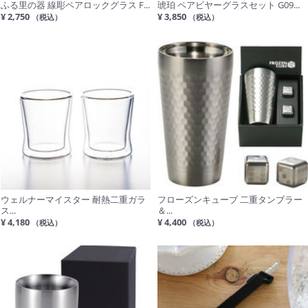
ふる里の器 線彫ペアロックグラス F...
琥珀 ペアビヤーグラスセット G09...
¥ 2,750
¥ 3,850
（税込）
（税込）
ウェルナーマイスター 耐熱二重ガラ
フローズンキューブ 二重タンブラー
ス...
＆...
¥ 4,180
¥ 4,400
（税込）
（税込）