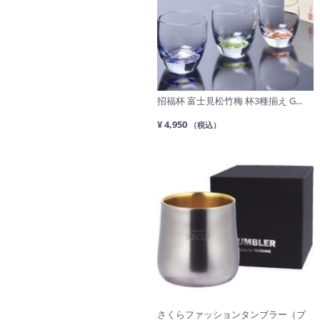
招福杯 富士見松竹梅 杯3種揃え G...
¥ 4,950
（税込）
さくらファッションタンブラー（ブ