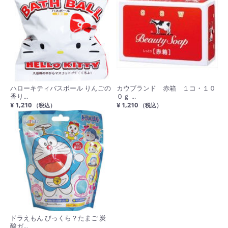
ハローキティバスボール りんごの
カウブランド 赤箱 １コ・１０
香り...
０ｇ ...
¥ 1,210
¥ 1,210
（税込）
（税込）
ドラえもん びっくら？たまご 炭
酸ガ...