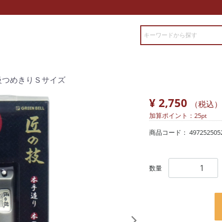
級つめきりＳサイズ
¥ 2,750
（税込）
加算ポイント：
25
pt
商品コード：
497252505
数量