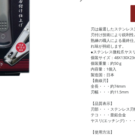
刃は厳選したステンレス
刃付け技術により鋭利性
熟練の職人による最終仕
れ味が持続します。
●ステンレス微粒爪ヤスリ
個装サイズ：48X130X2
個装重量：約50ｇ
内容量：1個入
製造国：日本
【曲線刃】
全長・・・約74mm
刃幅・・・約11.5mm
【品質表示】
刃部・・・ステンレス刃
テコ・・・亜鉛合金
ヤスリ(エッチング)・・
【使用方法】