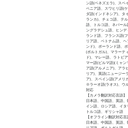
ン語(ベネズエラ)、スペ
ベニア語、スワヒリ語(ケ
ダ語(インドネシア)、タ
ランカ)、チェコ語、テル
語、トルコ語、ネパール
ングラデシュ語、ヒンデ
ランド語、フランス語(フ
リア語、ベトナム語、ヘブ
ンド)、ポーランド語、ポ
(ポルトガル)、マラーテ
ド)、マレー語、ラトビ
マー語(ビルマ語)(ミャ
ア語(アルメニア)、アラ
リア)、英語(ニュージー
ア)、スペイン語(アメリカ
※ラーオ語(ラオス)、ウ
対応
【カメラ翻訳対応言語】
日本語、中国語、英語、
イン語、ロシア語、イタ
トルコ語、ギリシャ語
【オフライン翻訳対応言
日本語、中国語、英語、
リア語、ポルトガル語