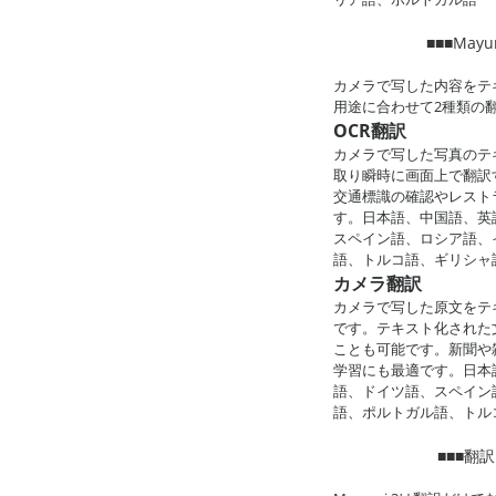
■■■May
カメラで写した内容をテ
用途に合わせて2種類の
OCR翻訳
カメラで写した写真のテキ
取り瞬時に画面上で翻訳
交通標識の確認やレスト
す。日本語、中国語、英
スペイン語、ロシア語、
語、トルコ語、ギリシャ
カメラ翻訳
カメラで写した原文をテ
です。テキスト化された
ことも可能です。新聞や
学習にも最適です。日本
語、ドイツ語、スペイン
語、ポルトガル語、トル
■■■翻