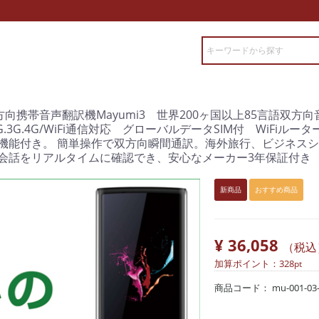
方向携帯音声翻訳機Mayumi3 世界200ヶ国以上85言語双
.3G.4G/WiFi通信対応 グローバルデータSIM付 WiFiル
機能付き。 簡単操作で双方向瞬間通訳。海外旅行、ビジネス
会話をリアルタイムに確認でき、安心なメーカー3年保証付き
新商品
おすすめ商品
¥ 36,058
（税込
加算ポイント：
328
pt
商品コード：
mu-001-03