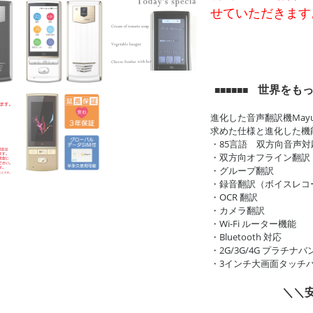
せていただきます
世界をもっ
■■■■■■
進化した音声翻訳機Mayu
求めた仕様と進化した機
・85言語 双方向音声対
・双方向オフライン翻訳
・グループ翻訳
・録音翻訳（ボイスレコ
・OCR 翻訳
・カメラ翻訳
・Wi-Fi ルーター機能
・Bluetooth 対応
・2G/3G/4G プラチナ
・3インチ大画面タッチ
＼＼