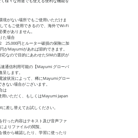
けでなく様々な用途でも使える便利な機能を
-Fi環境がない場所でもご使用いただけま
としてもご使用できるので、海外でWi-Fi
必要がありません。
りた場合
2 25,000円とルーター破損の保険に加
000円がMayumiがあれば節約できます。
対応なので目的にあわせたSIMの選択が
高速通信利用可能の【Mayumi グローバ
で進呈します。
波状況によって、稀にMayumiグロー
続できない場合がございます。
合は
用いただく、もしくはMayumi Japan
IMに差し替えてお試しください。
を行った内容はテキスト及び音声ファ
続によりファイルの閲覧、
を後から確認したり、学習に使ったり