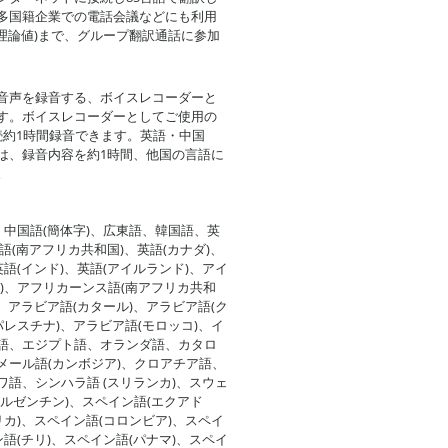
多国籍企業での電話会議などにも利用
(理論値)まで、グループ翻訳通話に参加
音声を録音する、ボイスレコーダーと
す。ボイスレコーダーとしてご使用の
続約1時間録音できます。英語・中国
は、録音内容を約1時間、他国の言語に
。
、中国語(簡体字)、広東語、韓国語、英
英語(南アフリカ共和国)、英語(カナダ)、
英語(インド)、英語(アイルランド)、アイ
)、アフリカーンス語(南アフリカ共和
)、アラビア語(カタール)、アラビア語(ク
パレスチナ)、アラビア語(モロッコ)、イ
語、エジプト語、オランダ語、カタロ
メール語(カンボジア)、クロアチア語、
語、シンハラ語 (スリランカ)、スウェ
ルゼンチン)、スペイン語(エクアド
リカ)、スペイン語(コロンビア)、スペイ
ン語(チリ)、スペイン語(パナマ)、スペイ