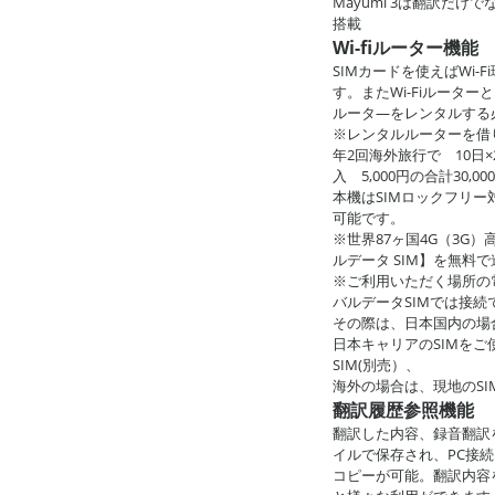
Mayumi 3は翻訳だ
搭載
Wi-fiルーター機能
SIMカードを使えばWi
す。またWi-Fiルーター
ルータ―をレンタルする
※レンタルルーターを借
年2回海外旅行で 10日×
入 5,000円の合計30,
本機はSIMロックフリー
可能です。
※世界87ヶ国4G（3G）
ルデータ SIM】を無料
※ご利用いただく場所の電
バルデータSIMでは接
その際は、日本国内の場
日本キャリアのSIMをご使
SIM(別売）、
海外の場合は、現地のS
翻訳履歴参照機能
翻訳した内容、録音翻訳
イルで保存され、PC接
コピーが可能。翻訳内容