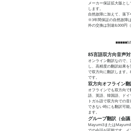
メーカー保証拡大版とし
します。
自然故障に加えて、落下
※3年間保証の自然故障
外の交換は別途8,000
■■■■■
85言語双方向音声
オンライン翻訳なので、
し、高精度の翻訳結果を
で双方向に翻訳します。
です。
双方向オフライン翻
オフラインでも双方向で
語、英語、韓国語、ドイ
トガル語で双方向での音
できない時にも翻訳可能
ます。
グループ翻訳（会議
Mayumi3またはMay
での会話が可能です。イ