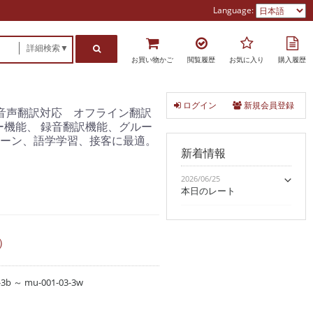
Language:
詳細検索▼
お買い物かご
閲覧履歴
お気に入り
購入履歴
ログイン
新規会員登録
方向音声翻訳対応 オフライン翻訳
ーター機能、 録音翻訳機能、グルー
シーン、語学学習、接客に最適。
新着情報
2026/06/25
本日のレート
）
-3b ～ mu-001-03-3w