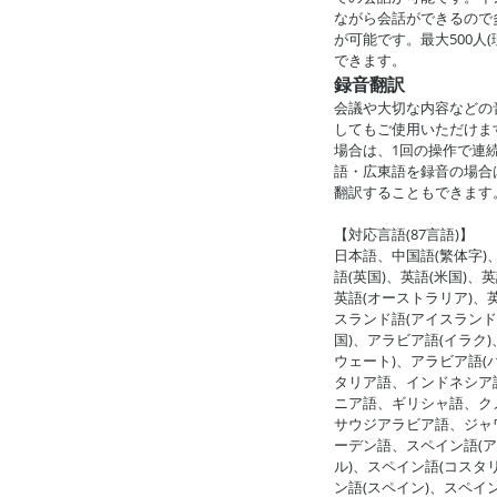
ながら会話ができるので
が可能です。最大500人
できます。
録音翻訳
会議や大切な内容などの
してもご使用いただけま
場合は、1回の操作で連
語・広東語を録音の場合
翻訳することもできます
【対応言語(87言語)】
日本語、中国語(繁体字)
語(英国)、英語(米国)、
英語(オーストラリア)、
スランド語(アイスランド
国)、アラビア語(イラク
ウェート)、アラビア語(
タリア語、インドネシア
ニア語、ギリシャ語、ク
サウジアラビア語、ジャワ
ーデン語、スペイン語(ア
ル)、スペイン語(コスタ
ン語(スペイン)、スペイ