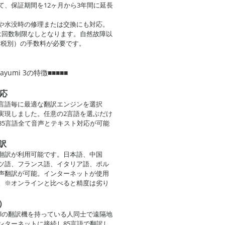
て、保証期間を12ヶ月から3年間に延長
や水没時の修理または交換にも対応。
は回数制限なしとなります。自然故障以
円（税別）の手数料が必要です。
Mayumi 3の特徴■■■■■
対応
言語毎に最適な翻訳エンジンを選択
実現しました。任意の2言語を選ぶだけ
85言語全て音声とテキスト対応が可能
訳
翻訳が利用可能です。日本語、中国
ツ語、フランス語、イタリア語、ポル
声翻訳が可能。インターネットが使用
。※オンラインと比べると精度は劣り
）
umillの翻訳機を持っている人同士で遠隔地
ンターネットに接続し85言語で翻訳し