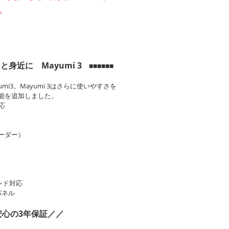
。
と身近に Mayumi 3
■■■■■■
mi3。Mayumi 3はさらに使いやすさを
能を追加しました。
応
ーダー）
バンド対応
パネル
安心の3年保証／／