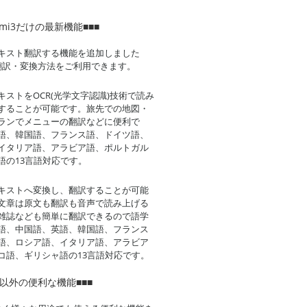
umi3だけの最新機能■■■
キスト翻訳する機能を追加しました
翻訳・変換方法をご利用できます。
ストをOCR(光学文字認識)技術で読み
することが可能です。旅先での地図・
ランでメニューの翻訳などに便利で
語、韓国語、フランス語、ドイツ語、
イタリア語、アラビア語、ポルトガル
語の13言語対応です。
キストへ変換し、翻訳することが可能
文章は原文も翻訳も音声で読み上げる
雑誌なども簡単に翻訳できるので語学
語、中国語、英語、韓国語、フランス
語、ロシア語、イタリア語、アラビア
コ語、ギリシャ語の13言語対応です。
訳以外の便利な機能■■■