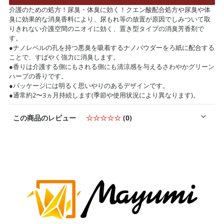
介護のための処方！尿臭・体臭に効く！クエン酸配合処方や尿臭や体
臭に効果的な消臭香料により、尿もれ等の放置が原因でしみついて取
りきれない介護空間のニオイに効く、置き型タイプの消臭芳香剤で
す。
●ナノレベルの孔を持つ悪臭を吸着するナノパウダーをろ紙に配合する
ことで、すばやく強力に消臭します。
●香りは介護する側にもされる側にも清涼感を与えるさわやかグリーン
ハーブの香りです。
●パッケージには明るく思いやりのあるデザインです。
●通常約2〜3ヵ月持続します(季節や使用状況により異なります)。
この商品のレビュー
☆☆☆☆☆
(0)