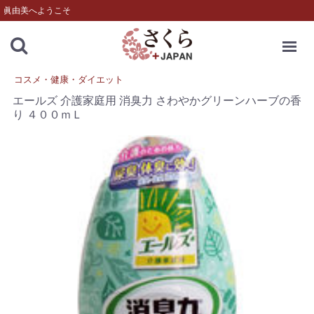
眞由美へようこそ
MENU
コスメ・健康・ダイエット
エールズ 介護家庭用 消臭力 さわやかグリーンハーブの香
り ４００ｍＬ