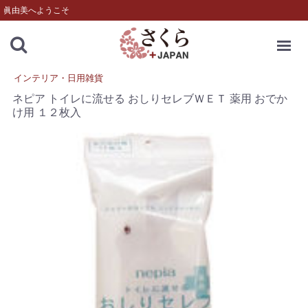
眞由美へようこそ
MENU
インテリア・日用雑貨
ネピア トイレに流せる おしりセレブＷＥＴ 薬用 おでか
け用 １２枚入