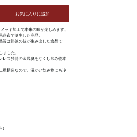
お気に入りに追加
E。24金メッキ加工で本来の味が楽しめます。
県燕市で誕生した商品。
品質は熟練の技が生み出した逸品で
施しました。
ンレス独特の金属臭をなくし飲み物本
二重構造なので、温かい飲み物にも冷
造）