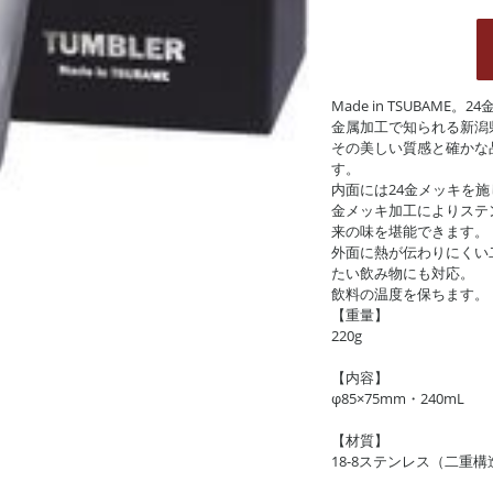
Made in TSUBAM
金属加工で知られる新潟
その美しい質感と確かな
す。
内面には24金メッキを
金メッキ加工によりステ
来の味を堪能できます。
外面に熱が伝わりにくい
たい飲み物にも対応。
飲料の温度を保ちます。
【重量】
220g
【内容】
φ85×75mm・240mL
【材質】
18-8ステンレス（二重構