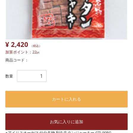
¥ 2,420
（税込）
加算ポイント：
22
pt
商品コード：
数量
カートに入れる
お気に入りに追加
●アイリスオーヤマ 仙台名物 利久牛タンジャーキー GTJ-90RG