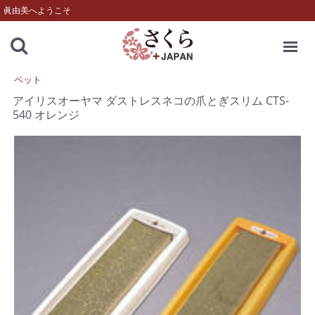
眞由美へようこそ
MENU
ペット
アイリスオーヤマ ダストレスネコの爪とぎスリム CTS-
540 オレンジ