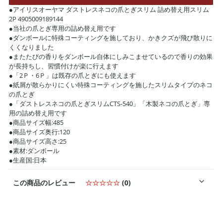
●アイリスオーヤマ ダストレスネコの爪とぎスリム 詰め替え用スリム
2P 4905009189144
●当社の爪とぎ専用の詰め替え用です
●ダンボールに特殊コーティングを施しており、かきクズが飛び散りに
くくなりました
●またたびの香りをダンボール自体にしみこませているので香りの効果
が長持ちし、習慣付けが楽に行えます
●「2Ｐ・6Ｐ」は既存の爪とぎにも使えます
●紙屑が散らかりにくい特殊コーティングを施したスリムタイプのネコ
の爪とぎ
●「ダストレスネコの爪とぎスリムCTS-540」「木製ネコの爪とぎ」専
用の詰め替え用です
●商品サイズ幅:485
●商品サイズ奥行:120
●商品サイズ高さ:25
●素材:ダンボール
●生産国:日本
この商品のレビュー
☆☆☆☆☆
(0)