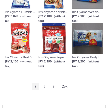
Iris Oyama Humble ...
Iris ohyama sprink...
Iris Oyama Wet tis...
JPY 2,070
JPY 2,100
JPY 2,100
（without
（without
（without
tax）
tax）
tax）
Iris Ohyama Beef S...
Iris Ohyama Super ...
Iris Ohyama Body t...
JPY 2,100
JPY 2,190
JPY 2,200
（without
（without
（without
tax）
tax）
tax）
1
2
3
次へ