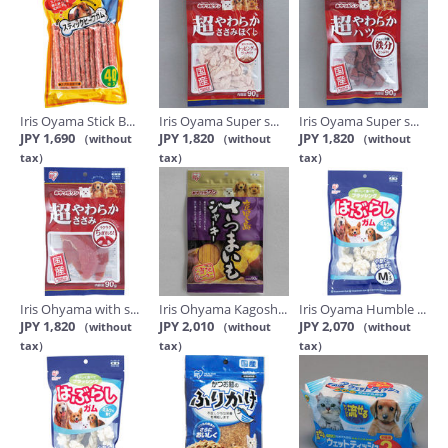
Iris Oyama Stick B...
Iris Oyama Super s...
Iris Oyama Super s...
JPY 1,690
JPY 1,820
JPY 1,820
（without
（without
（without
tax）
tax）
tax）
Iris Ohyama with s...
Iris Ohyama Kagosh...
Iris Oyama Humble ...
JPY 1,820
JPY 2,010
JPY 2,070
（without
（without
（without
tax）
tax）
tax）