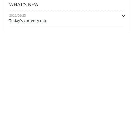
WHAT'S NEW
2026/06/25
Today's currency rate
Japanese
Chinese（Simplified）
English
About our website
Privacy Policy
About Company
Contact us