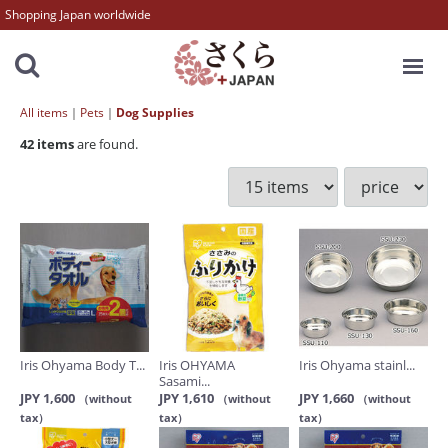
Shopping Japan worldwide
MENU
All items
Pets
Dog Supplies
42
items
are found.
Iris Ohyama Body T...
Iris OHYAMA
Iris Ohyama stainl...
Sasami...
JPY 1,600
JPY 1,610
JPY 1,660
（without
（without
（without
tax）
tax）
tax）