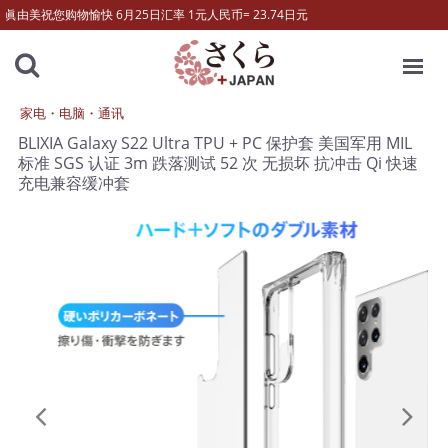
眞由美祝您购物愉快 6月25日汇率 1元人民币= 23.74日元
MENU
家电・电脑・通讯
BLIXIA Galaxy S22 Ultra TPU + PC 保护套 美国军用 MIL
标准 SGS 认证 3m 跌落测试 52 次 无损坏 抗冲击 Qi 快速
充电兼容缓冲套