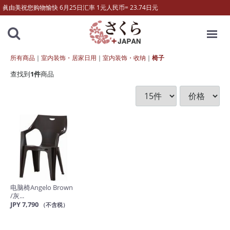
眞由美祝您购物愉快 6月25日汇率 1元人民币= 23.74日元
MENU
所有商品
室内装饰・居家日用
室内装饰・收纳
椅子
查找到
1
件
商品
电脑椅Angelo Brown
/灰...
JPY 7,790
（不含税）