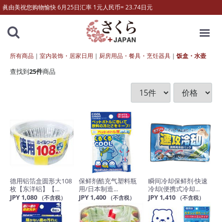
眞由美祝您购物愉快 6月25日汇率 1元人民币= 23.74日元
MENU
所有商品
室内装饰・居家日用
厨房用品・餐具・烹饪器具
饭盒・水壶
查找到
25
件
商品
德用铝箔盒圆形大108
保鲜剂酷充气塑料瓶
瞬间冷却保鲜剂·快速
枚【东洋铝】【...
用/日本制造...
冷却(便携式冷却...
JPY 1,080
JPY 1,400
JPY 1,410
（不含税）
（不含税）
（不含税）