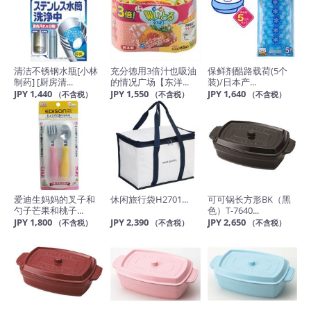
清洁不锈钢水瓶[小林
充分徳用3倍汁也吸油
保鲜剂酷路载荷(5个
制药] [厨房清...
的情况广场【东洋...
装)/日本产...
JPY 1,440
JPY 1,550
JPY 1,640
（不含税）
（不含税）
（不含税）
爱迪生妈妈的叉子和
休闲旅行袋H2701...
可可锅长方形BK（黑
勺子芒果和桃子...
色）T-7640...
JPY 1,800
JPY 2,390
JPY 2,650
（不含税）
（不含税）
（不含税）