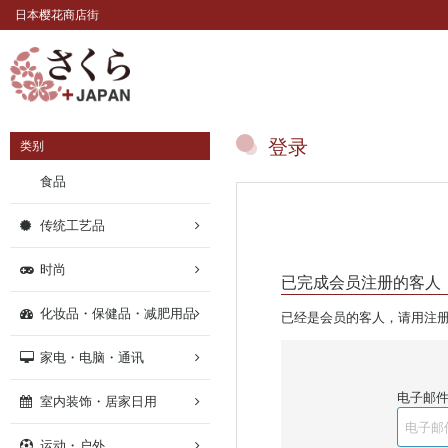
日本樱花商店街
登录
类别
食品
传统工艺品
时尚
已完成会员注册的客人
化妆品・保健品・减肥用品
已经是会员的客人，请用注
家电・电脑・通讯
电子邮件
室内装饰・居家日用
运动・户外