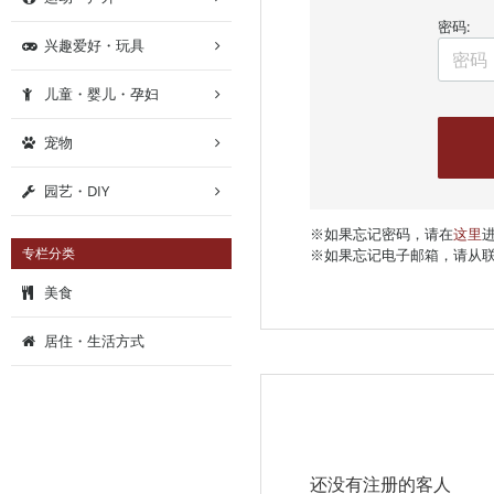
密码:
兴趣爱好・玩具
儿童・婴儿・孕妇
宠物
园艺・DIY
※如果忘记密码，请在
这里
专栏分类
※如果忘记电子邮箱，请从
美食
居住・生活方式
还没有注册的客人