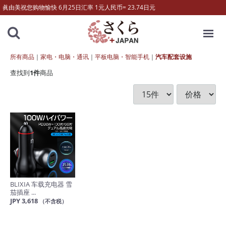
眞由美祝您购物愉快 6月25日汇率 1元人民币= 23.74日元
MENU
所有商品
家电・电脑・通讯
平板电脑・智能手机
汽车配套设施
查找到
1
件
商品
BLIXIA 车载充电器 雪
茄插座 ...
JPY 3,618
（不含税）