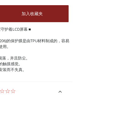
加入收藏夹
守护着LCD屏幕 ■
08J/ID206J的保护膜是由TPU材料制成的，容易
使用。
脱落，并且防尘。
的触摸感觉。
安装而不失真。
☆☆☆