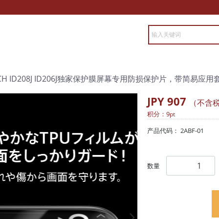
 WATCH ID208J ID206J独家保护膜屏幕专用防损保护片，带简易应用
JPY 907
（不含
积分：
9
pt
产品代码：
2ABF-01
数量