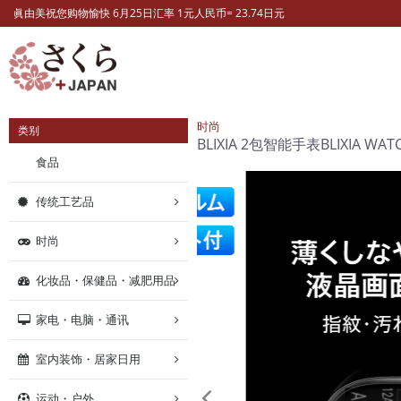
眞由美祝您购物愉快 6月25日汇率 1元人民币= 23.74日元
时尚
类别
BLIXIA 2包智能手表BLIXIA
食品
传统工艺品
时尚
化妆品・保健品・减肥用品
家电・电脑・通讯
室内装饰・居家日用
运动・户外