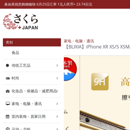
眞由美祝您购物愉快 6月25日汇率 1元人民币= 23.74日元
家电・电脑・通讯
类别
【BLIXIA】iPhone XR 
食品
传统工艺品
时尚
化妆品・保健品・减肥用品
家电・电脑・通讯
室内装饰・居家日用
运动・户外