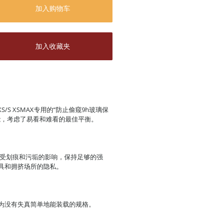
加入购物车
加入收藏夹
XR XS/S XSMAX专用的“防止偷窥9h玻璃保
能，考虑了易看和难看的最佳平衡。
幕不受划痕和污垢的影响，保持足够的强
具和拥挤场所的隐私。
为没有失真简单地能装载的规格。