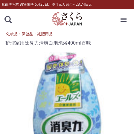
眞由美祝您购物愉快 6月25日汇率 1元人民币= 23.74日元
MENU
化妆品・保健品・减肥用品
护理家用除臭力清爽白泡泡浴400ml香味