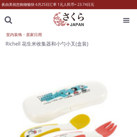
眞由美祝您购物愉快 6月25日汇率 1元人民币= 23.74日元
MENU
室内装饰・居家日用
Richell 花生米收集器和小勺小叉(盒装)