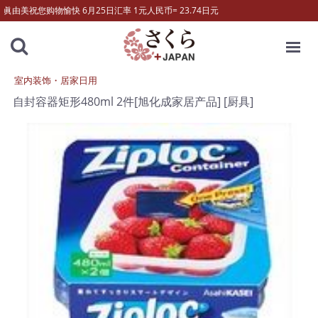
眞由美祝您购物愉快 6月25日汇率 1元人民币= 23.74日元
MENU
室内装饰・居家日用
自封容器矩形480ml 2件[旭化成家居产品] [厨具]