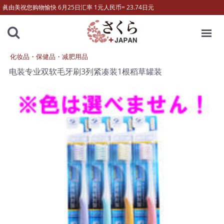
眞由美祝您购物愉快 6月25日汇率 1元人民币= 23.74日元
MENU
化妆品・保健品・减肥用品
电装专业双软毛牙刷3列紧凑装1根稻草罐装