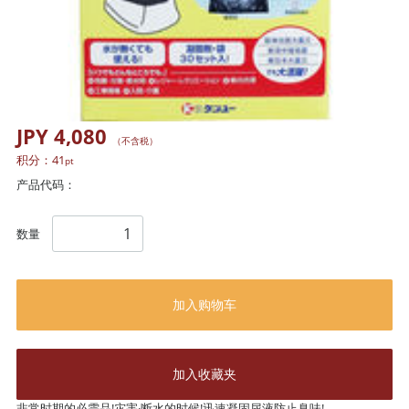
JPY 4,080
（不含税）
积分：
41
pt
产品代码：
数量
加入购物车
加入收藏夹
非常时期的必需品!灾害·断水的时候!迅速凝固尿液防止臭味!