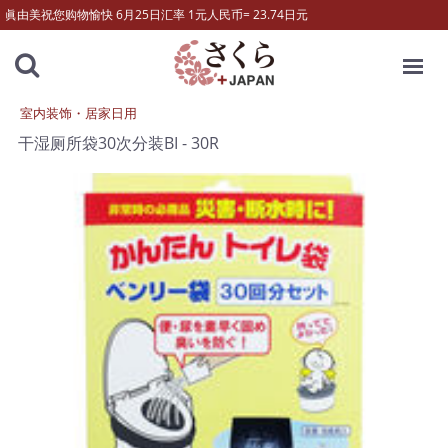
眞由美祝您购物愉快 6月25日汇率 1元人民币= 23.74日元
MENU
室内装饰・居家日用
干湿厕所袋30次分装BI - 30R