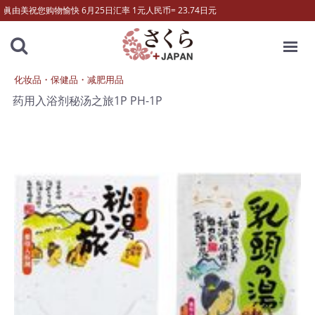
眞由美祝您购物愉快 6月25日汇率 1元人民币= 23.74日元
MENU
化妆品・保健品・减肥用品
药用入浴剂秘汤之旅1P PH-1P