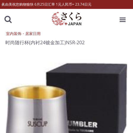
眞由美祝您购物愉快 6月25日汇率 1元人民币= 23.74日元
MENU
室内装饰・居家日用
时尚随行杯(内衬24镀金加工)NSR-202