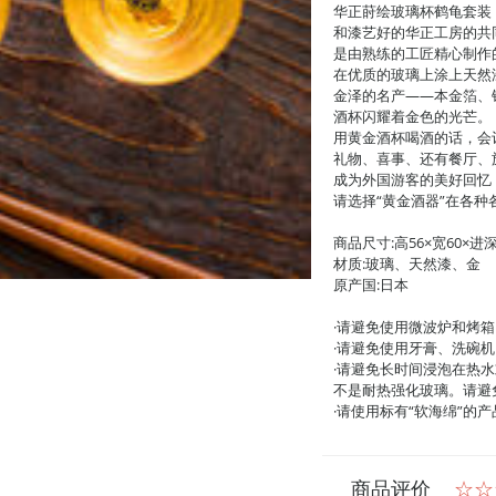
华正莳绘玻璃杯鹤龟套装
和漆艺好的华正工房的共
是由熟练的工匠精心制作
在优质的玻璃上涂上天然
金泽的名产——本金箔、
酒杯闪耀着金色的光芒。
用黄金酒杯喝酒的话，会
礼物、喜事、还有餐厅、
成为外国游客的美好回忆
请选择“黄金酒器”在各种
商品尺寸:高56×宽60×进
材质:玻璃、天然漆、金
原产国:日本
·请避免使用微波炉和烤箱
·请避免使用牙膏、洗碗机
·请避免长时间浸泡在热
不是耐热强化玻璃。请避
·请使用标有“软海绵”的
商品评价
☆☆