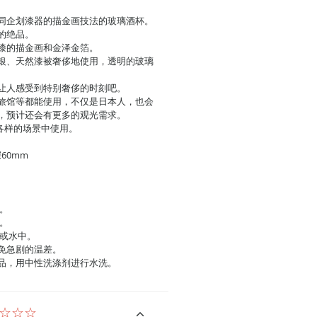
同企划漆器的描金画技法的玻璃酒杯。
的绝品。
漆的描金画和金泽金箔。
银、天然漆被奢侈地使用，透明的玻璃
让人感受到特别奢侈的时刻吧。
旅馆等都能使用，不仅是日本人，也会
，预计还会有更多的观光需求。
各样的场景中使用。
深60mm
。
。
水或水中。
免急剧的温差。
产品，用中性洗涤剂进行水洗。
☆☆☆