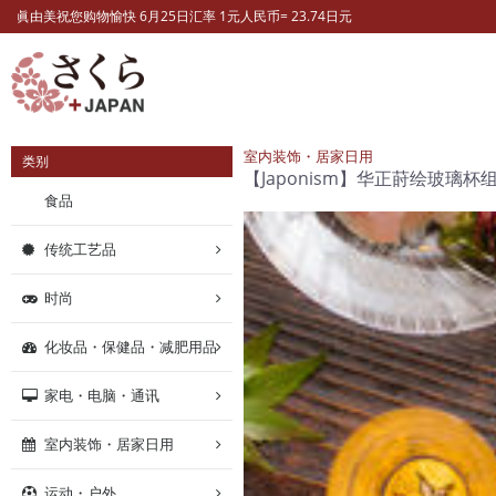
眞由美祝您购物愉快 6月25日汇率 1元人民币= 23.74日元
室内装饰・居家日用
类别
【Japonism】华正莳绘玻璃杯
食品
传统工艺品
时尚
化妆品・保健品・减肥用品
家电・电脑・通讯
室内装饰・居家日用
运动・户外