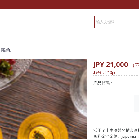
组鹤龟
JPY 21,000
（
积分：
210
pt
产品代码：
活用了山中漆器的描金画
画和金泽金箔。japonism