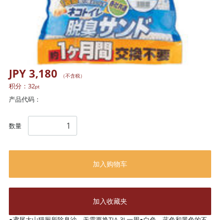
JPY 3,180
（不含税）
积分：
32
pt
产品代码：
数量
加入购物车
加入收藏夹
●鸢尾大山猫厕所除臭沙，无需更换TIA-3L一周●白色，蓝色和黑色的不