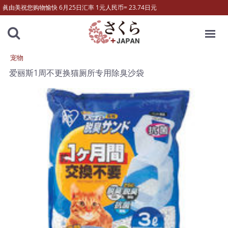
眞由美祝您购物愉快 6月25日汇率 1元人民币= 23.74日元
MENU
宠物
爱丽斯1周不更换猫厕所专用除臭沙袋