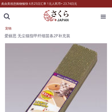
眞由美祝您购物愉快 6月25日汇率 1元人民币= 23.74日元
MENU
宠物
爱丽思 无尘猫指甲纤细苗条2P补充装