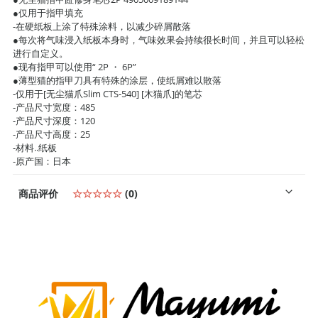
●仅用于指甲填充
-在硬纸板上涂了特殊涂料，以减少碎屑散落
●每次将气味浸入纸板本身时，气味效果会持续很长时间，并且可以轻松
进行自定义。
●现有指甲可以使用“ 2P ・ 6P”
●薄型猫的指甲刀具有特殊的涂层，使纸屑难以散落
-仅用于[无尘猫爪Slim CTS-540] [木猫爪]的笔芯
-产品尺寸宽度：485
-产品尺寸深度：120
-产品尺寸高度：25
-材料..纸板
-原产国：日本
商品评价
☆☆☆☆☆
(0)