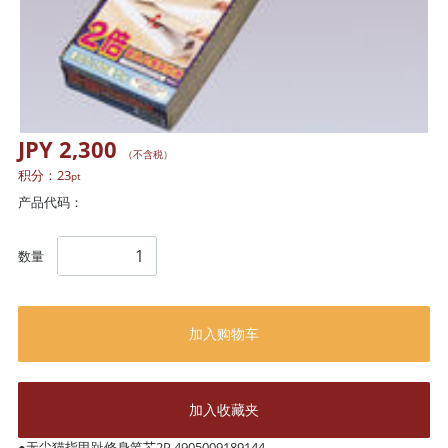
JPY 2,300
（不含税）
积分：
23
pt
产品代码：
数量
加入购物车
加入收藏夹
●无尘猫指甲趾修身笔芯2P 4905009189144