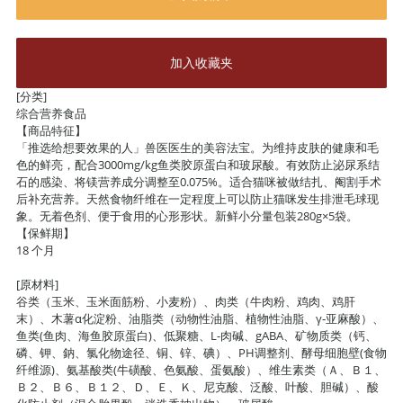
加入收藏夹
[分类]
综合营养食品
【商品特征】
「推选给想要效果的人」兽医医生的美容法宝。为维持皮肤的健康和毛
色的鲜亮，配合3000mg/kg鱼类胶原蛋白和玻尿酸。有效防止泌尿系结
石的感染、将镁营养成分调整至0.075%。适合猫咪被做结扎、阉割手术
后补充营养。天然食物纤维在一定程度上可以防止猫咪发生排泄毛球现
象。无着色剂、便于食用的心形形状。新鲜小分量包装280g×5袋。
【保鲜期】
18 个月
[原材料]
谷类（玉米、玉米面筋粉、小麦粉）、肉类（牛肉粉、鸡肉、鸡肝
末）、木薯α化淀粉、油脂类（动物性油脂、植物性油脂、γ‐亚麻酸）、
鱼类(鱼肉、海鱼胶原蛋白)、低聚糖、L-肉碱、gABA、矿物质类（钙、
磷、钾、鈉、氯化物途径、铜、锌、碘）、PH调整剂、酵母细胞壁(食物
纤维源)、氨基酸类(牛磺酸、色氨酸、蛋氨酸）、维生素类（Ａ、Ｂ１、
Ｂ２、Ｂ６、Ｂ１２、Ｄ、Ｅ、Ｋ、尼克酸、泛酸、叶酸、胆碱）、酸