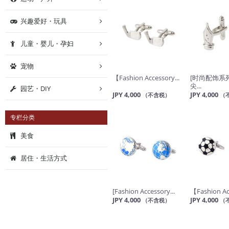
兴趣爱好・玩具
儿童・婴儿・孕妇
宠物
【Fashion Accessory...
[时尚配饰系
尖...
园艺・DIY
JPY 4,000
JPY 4,000
（不含税）
（
专栏分类
美食
居住・生活方式
[Fashion Accessory...
【Fashion Acc
JPY 4,000
JPY 4,000
（不含税）
（