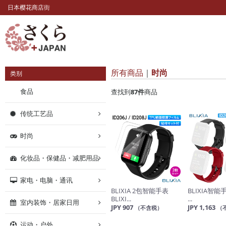
日本樱花商店街
所有商品
时尚
类别
食品
查找到
87
件
商品
传统工艺品
时尚
化妆品・保健品・减肥用品
家电・电脑・通讯
BLIXIA 2包智能手表
BLIXIA智能手
BLIXI...
...
室内装饰・居家日用
JPY 907
JPY 1,163
（不含税）
（
运动・户外