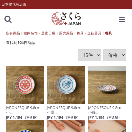
日本樱花商店街
MENU
所有商品
室内装饰・居家日用
厨房用品・餐具・烹饪器具
餐具
查找到
104
件
商品
JAPONESQUE 9.8cm
JAPONESQUE 9.8cm
JAPONESQUE 9.8cm
小...
小碟...
小碟...
JPY 1,194
JPY 1,194
JPY 1,194
（不含税）
（不含税）
（不含税）