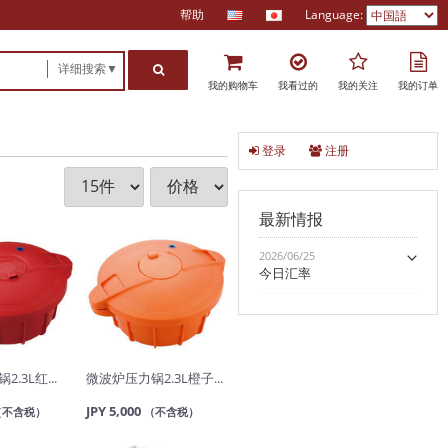
帮助
Language:
详细搜索▼
我的购物车
我看过的
我的关注
我的订单
登录
注册
最新情报
2026/06/25
今日汇率
.3L红...
微波炉压力锅2.3L橙子...
JPY 5,000
（不含税）
（不含税）