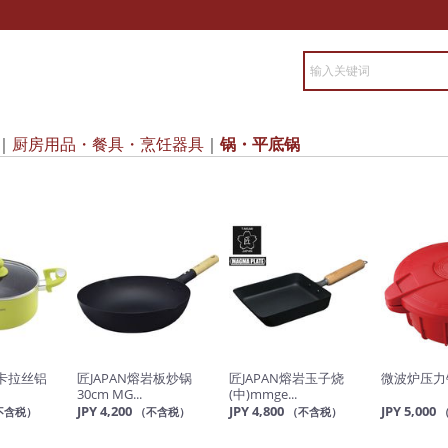
厨房用品・餐具・烹饪器具
锅・平底锅
re 卡拉丝铝
匠JAPAN熔岩板炒锅
匠JAPAN熔岩玉子烧
微波炉压力锅2
30cm MG...
(中)mmge...
JPY 4,200
JPY 4,800
JPY 5,000
不含税）
（不含税）
（不含税）