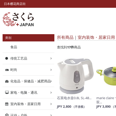
日本樱花商店街
所有商品
室内装饰・居家日用
类别
食品
查找到
17
件
商品
传统工艺品
时尚
化妆品・保健品・减肥用品
家电・电脑・通讯
石英电水壶0.8L SL-48...
marie clai
双...
室内装饰・居家日用
JPY 2,800
JPY 3,890
（不含税）
（
运动・户外