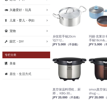
兴趣爱好・玩具
儿童・婴儿・孕妇
宠物
乡技双手锅20cm
玛丽·克莱尔
YJ2112...
手锅18cm&..
园艺・DIY
JPY 5,000
JPY 5,000
（不含税）
（
专栏分类
美食
居住・生活方式
真空保温料理机，厨
smos真空
师， KBG-30...
shug -...
JPY 20,000
JPY 20,000
（不含税）