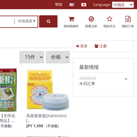
帮助
Language:
详细搜索▼
我的购物车
我看过的
我的关注
我的订单
登录
注册
最新情报
2026/06/25
今日汇率
【丰田化
高家庭家庭[Kabiirobo]
品】...
[...
JPY 1,650
（不含税）
（不含税）