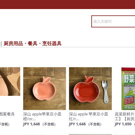
厨房用品・餐具・烹饪器具
 猫咪图案餐具
深山 apple苹果豆小皿
深山 apple 苹果豆小皿
蔬菜新鲜片
橙/or...
红/r...
工】【厨房用
JPY 1,648
JPY 1,648
JPY 1,650
不含税）
（不含税）
（不含税）