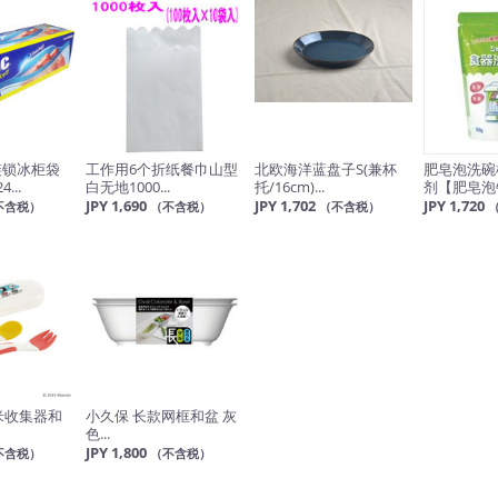
链锁冰柜袋
工作用6个折纸餐巾山型
北欧海洋蓝盘子S(兼杯
肥皂泡洗碗
...
白无地1000...
托/16cm)...
剂【肥皂泡销
JPY 1,690
JPY 1,702
JPY 1,720
不含税）
（不含税）
（不含税）
花生米收集器和
小久保 长款网框和盆 灰
色...
JPY 1,800
不含税）
（不含税）