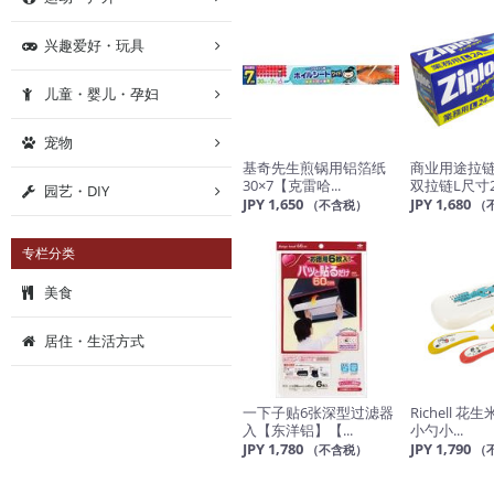
兴趣爱好・玩具
儿童・婴儿・孕妇
宠物
基奇先生煎锅用铝箔纸
商业用途拉
30×7【克雷哈...
双拉链L尺寸24
园艺・DIY
JPY 1,650
JPY 1,680
（不含税）
（
专栏分类
美食
居住・生活方式
一下子贴6张深型过滤器
Richell 
入【东洋铝】【...
小勺小...
JPY 1,780
JPY 1,790
（不含税）
（