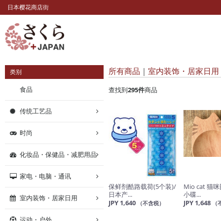
日本樱花商店街
所有商品
室内装饰・居家日用
类别
食品
查找到
295
件
商品
传统工艺品
时尚
化妆品・保健品・减肥用品
家电・电脑・通讯
保鲜剂酷路载荷(5个装)/
Mio cat
日本产...
小碟...
室内装饰・居家日用
JPY 1,640
JPY 1,648
（不含税）
（
运动・户外