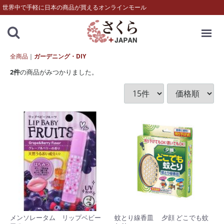
世界中で手軽に日本の商品が買えるオンラインモール
MENU
全商品
ガーデニング・DIY
2
件
の商品がみつかりました。
メンソレータム リップベビー
蚊とり線香皿 夕顔 どこでも蚊