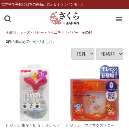
世界中で手軽に日本の商品が買えるオンラインモール
MENU
全商品
キッズ・ベビー・マタニティ
ベビー
その他
2
件
の商品がみつかりました。
ピジョン 歯がため ３カ月から ピ
ピジョン マグマグストロー...