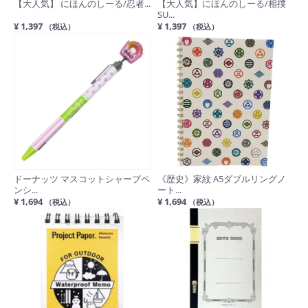
【大人気】 にほんのしーる/忍者...
【大人気】にほんのしーる/相撲
SU...
¥ 1,397
¥ 1,397
（税込）
（税込）
ドーナッツ マスコットシャープペ
《歴史》家紋 A5ダブルリングノ
ンシ...
ート...
¥ 1,694
¥ 1,694
（税込）
（税込）