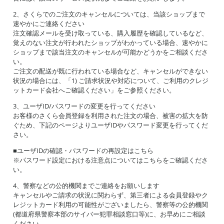
2、さくらでのご注文のキャンセルについては、当該ショップまで
速やかにご連絡ください
注文確認メールを受け取っている、購入履歴を確認しているなど、
覚えのない注文が行われたショップがわかっている場合、速やかに
ショップまで該当注文のキャンセルが可能かどうかをご相談くださ
い。
ご注文の配送が既に行われている場合など、キャンセルができない
状況の場合には、「1) ご請求状況や対応について、ご利用のクレジ
ットカード会社へご確認ください」をご参照ください。
3、ユーザID/パスワードの変更を行ってください
お客様のさくら会員登録を利用された注文の場合、被害の拡大を防
ぐため、下記のページよりユーザIDやパスワード変更を行ってくだ
さい。
■ユーザIDの確認・パスワードの再設定はこちら
※パスワード設定における注意点についてはこちらをご確認くださ
い。
4、警察などの公的機関までご連絡をお願いします
キャンセルやご請求の状況に関わらず、第三者による会員登録やク
レジットカード利用の可能性がございましたら、警察等の公的機関
(都道府県警察本部のサイバー犯罪相談窓口等)に、お早めにご相談
ください。