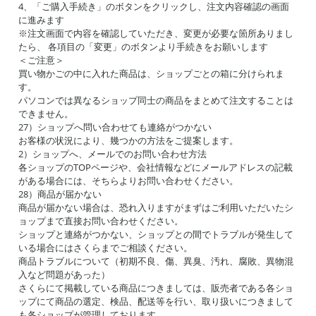
4、「ご購入手続き」のボタンをクリックし、注文内容確認の画面
に進みます
※注文画面で内容を確認していただき、変更が必要な箇所ありまし
たら、 各項目の「変更」のボタンより手続きをお願いします
＜ご注意＞
買い物かごの中に入れた商品は、ショップごとの箱に分けられま
す。
パソコンでは異なるショップ同士の商品をまとめて注文することは
できません。
27）ショップへ問い合わせても連絡がつかない
お客様の状況により、幾つかの方法をご提案します。
2）ショップへ、メールでのお問い合わせ方法
各ショップのTOPページや、会社情報などにメールアドレスの記載
がある場合には、そちらよりお問い合わせください。
28）商品が届かない
商品が届かない場合は、恐れ入りますがまずはご利用いただいたシ
ョップまで直接お問い合わせください。
ショップと連絡がつかない、ショップとの間でトラブルが発生して
いる場合にはさくらまでご相談ください。
商品トラブルについて（初期不良、傷、異臭、汚れ、腐敗、異物混
入など問題があった）
さくらにて掲載している商品につきましては、販売者である各ショ
ップにて商品の選定、検品、配送等を行い、取り扱いにつきまして
も各ショップが管理しております。