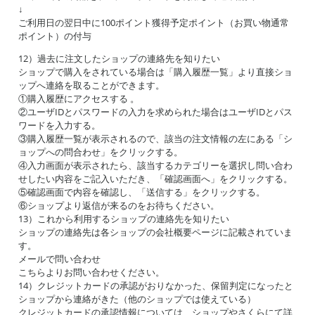
↓
ご利用日の翌日中に100ポイント獲得予定ポイント（お買い物通常
ポイント）の付与
12）過去に注文したショップの連絡先を知りたい
ショップで購入をされている場合は「購入履歴一覧」より直接ショ
ップへ連絡を取ることができます。
①購入履歴にアクセスする 。
②ユーザIDとパスワードの入力を求められた場合はユーザIDとパス
ワードを入力する。
③購入履歴一覧が表示されるので、該当の注文情報の左にある「シ
ョップへの問合わせ」をクリックする。
④入力画面が表示されたら、該当するカテゴリーを選択し問い合わ
せしたい内容をご記入いただき、「確認画面へ」をクリックする。
⑤確認画面で内容を確認し、「送信する」をクリックする。
⑥ショップより返信が来るのをお待ちください。
13）これから利用するショップの連絡先を知りたい
ショップの連絡先は各ショップの会社概要ページに記載されていま
す。
メールで問い合わせ
こちらよりお問い合わせください。
14）クレジットカードの承認がおりなかった、保留判定になったと
ショップから連絡がきた（他のショップでは使えている）
クレジットカードの承認情報については、ショップやさくらにて詳