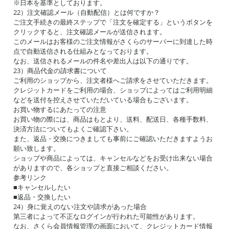
※日本を基準としております。
22）注文確認メール（自動配信）とは何ですか？
ご注文手続きの最終ステップで「注文を確定する」というボタンを
クリックすると、注文確認メールが送信されます。
このメールはお客様のご注文情報がさくらのサーバーに到達した時
点で自動送信される仕組みとなっております。
なお、送信されるメールの件名や差出人は以下の通りです。
23）商品代金の請求書について
ご利用のショップから、注文者様へご請求をさせていただきます。
クレジットカードをご利用の場合、ショップによってはご利用明細
などを送付を控えさせていただいている場合もございます。
お買い物するにあたっての注意
お買い物の際には、商品はもとより、送料、配送日、各種手数料、
決済方法についてもよくご確認下さい。
また、返品・交換につきましても事前にご確認いただきますようお
願い致します。
ショップや商品によっては、キャンセルなどをお受け出来ない場合
がありますので、各ショップと直接ご相談ください。
参考リンク
■キャンセルしたい
■返品・交換したい
24）身に覚えのない注文や請求があった場合
第三者によって不正なログインが行われた可能性があります。
なお、さくら会員情報管理の画面において、クレジットカード情報