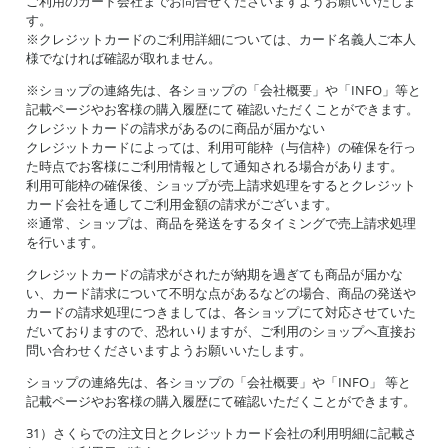
ご利用のカード会社までお問合せくださいますようお願いいたしま
す。
※クレジットカードのご利用詳細については、カード名義人ご本人
様でなければ確認が取れません。
※ショップの連絡先は、各ショップの「会社概要」や「INFO」等と
記載ページやお客様の購入履歴にて 確認いただくことができます。
クレジットカードの請求があるのに商品が届かない
クレジットカードによっては、利用可能枠（与信枠）の確保を行っ
た時点でお客様にご利用情報として通知される場合があります。
利用可能枠の確保後、ショップが売上請求処理をするとクレジット
カード会社を通してご利用金額の請求がございます。
※通常、ショップは、商品を発送をするタイミングで売上請求処理
を行います。
クレジットカードの請求がされたが納期を過ぎても商品が届かな
い、カード請求について不明な点があるなどの場合、商品の発送や
カードの請求処理につきましては、各ショップにて対応させていた
だいておりますので、恐れいりますが、ご利用のショップへ直接お
問い合わせくださいますようお願いいたします。
ショップの連絡先は、各ショップの「会社概要」や「INFO」 等と
記載ページやお客様の購入履歴にて確認いただくことができます。
31）さくらでの注文日とクレジットカード会社の利用明細に記載さ