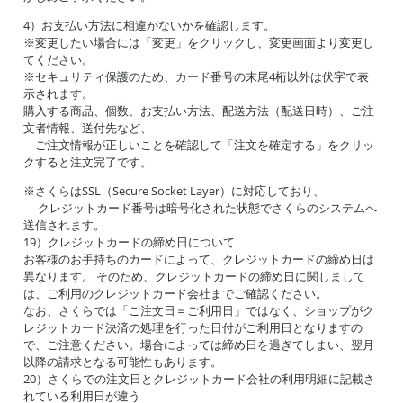
4）お支払い方法に相違がないかを確認します。
※変更したい場合には「変更」をクリックし、変更画面より変更し
てください。
※セキュリティ保護のため、カード番号の末尾4桁以外は伏字で表
示されます。
購入する商品、個数、お支払い方法、配送方法（配送日時）、ご注
文者情報、送付先など、
ご注文情報が正しいことを確認して「注文を確定する」をクリッ
クすると注文完了です。
※さくらはSSL（Secure Socket Layer）に対応しており、
クレジットカード番号は暗号化された状態でさくらのシステムへ
送信されます。
19）クレジットカードの締め日について
お客様のお手持ちのカードによって、クレジットカードの締め日は
異なります。 そのため、クレジットカードの締め日に関しまして
は、ご利用のクレジットカード会社までご確認ください。
なお、さくらでは「ご注文日＝ご利用日」ではなく、ショップがク
レジットカード決済の処理を行った日付がご利用日となりますの
で、ご注意ください。場合によっては締め日を過ぎてしまい、翌月
以降の請求となる可能性もあります。
20）さくらでの注文日とクレジットカード会社の利用明細に記載さ
れている利用日が違う