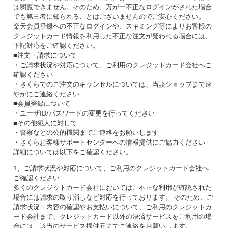
は閲覧できません。そのため、万が一不正なログインがされた場合
でも第三者に知られることはございませんのでご安心ください。
楽天会員登録への不正なログインや、スキミング等によりお客様の
クレジットカード情報を利用した不正な注文が疑われる場合には、
下記対応をご確認ください。
■注文・請求について
・ご請求状況や対応について、ご利用のクレジットカード会社へご
確認ください
・さくらでのご注文のキャンセルについては、当該ショップまで速
やかにご連絡ください
■会員登録について
・ユーザID/パスワードの変更を行ってください
■その他犯人に対して
・警察などの公的機関までご連絡をお願いします
・さくらお客様サポートセンターへの情報提供にご協力ください
詳細については以下をご確認ください。
1、ご請求状況や対応について、ご利用のクレジットカード会社へ
ご確認ください
多くのクレジットカード会社においては、不正な利用が確認された
場合には請求の取り消しなど対応を行っております。 そのため、ご
請求状況・内容の確認やお支払いについて、ご利用のクレジットカ
ード会社まで、クレジットカード以外の決済サービスをご利用の場
合には、該当のサービス提供元までご連絡をお願いします。