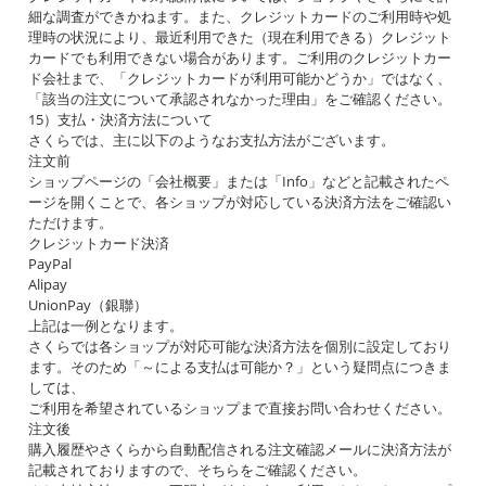
細な調査ができかねます。また、クレジットカードのご利用時や処
理時の状況により、最近利用できた（現在利用できる）クレジット
カードでも利用できない場合があります。ご利用のクレジットカー
ド会社まで、「クレジットカードが利用可能かどうか」ではなく、
「該当の注文について承認されなかった理由」をご確認ください。
15）支払・決済方法について
さくらでは、主に以下のようなお支払方法がございます。
注文前
ショップページの「会社概要」または「Info」などと記載されたペ
ージを開くことで、各ショップが対応している決済方法をご確認い
ただけます。
クレジットカード決済
PayPal
Alipay
UnionPay（銀聯）
上記は一例となります。
さくらでは各ショップが対応可能な決済方法を個別に設定しており
ます。そのため「～による支払は可能か？」という疑問点につきま
しては、
ご利用を希望されているショップまで直接お問い合わせください。
注文後
購入履歴やさくらから自動配信される注文確認メールに決済方法が
記載されておりますので、そちらをご確認ください。