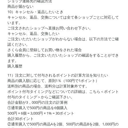
ショップ連絡先の確認方法
商品が届かない
10）キャンセル・返品したいとき
キャンセル、返品、交換については全て各ショップごとに対応して
います。
ご注文されたショップへ直接お問い合わせ下さい。
キャンセル、返品、交換したい
ご注文いただいたショップがわからない場合は、以下の方法でご確
認ください。
さくら会員に登録してお買い物をされた場合
購入履歴から、ご注文いただいたショップの確認をすることができ
ます。
購入履歴
11）注文に対して付与されるポイントの計算方法を知りたい
商品の購入額に応じて、原則1％（100円で1ポイント）
送料別の商品の場合、送料分は計算対象外です。
ポイント付与タイミングなどについての詳細は、こちら＜ポイント
付与のタイミング＞からご確認下さい。
合計金額が3，000円の注文の計算例
①通常購入で500円の商品を6個購入
500円 × 6個 = 3,000円 × 1% = 30ポイント
合計30ポイント
②通常購入で500円の商品Aを2個、500円の商品Bを2個、1,000円の